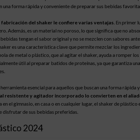
n una forma rápida y conveniente de preparar sus bebidas favorita
a fabricación del shaker le confiere varias ventajas
. En primer l
ero. Además, es un material no poroso, lo que significa que no abso
as bebidas tengan el sabor original y no se mezclen con sabores ante
haker es una característica clave que permite mezclar los ingredie
a de metal o plástico, que al agitar el shaker, ayuda a romper los
lmente útil al preparar batidos de proteínas, ya que garantiza una
es.
a herramienta esencial para aquellos que buscan una forma rápida 
al resistente y agitador incorporado lo convierten en el ali
ea en el gimnasio, en casa o en cualquier lugar, el shaker de plástico
e disfrutar de sus bebidas preferidas.
ástico 2024